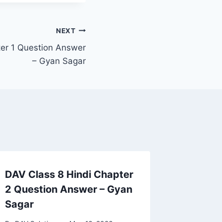
NEXT
ter 1 Question Answer
– Gyan Sagar
DAV Class 8 Hindi Chapter
DAV Cla
2 Question Answer – Gyan
8 Quest
Sagar
की चुनौती