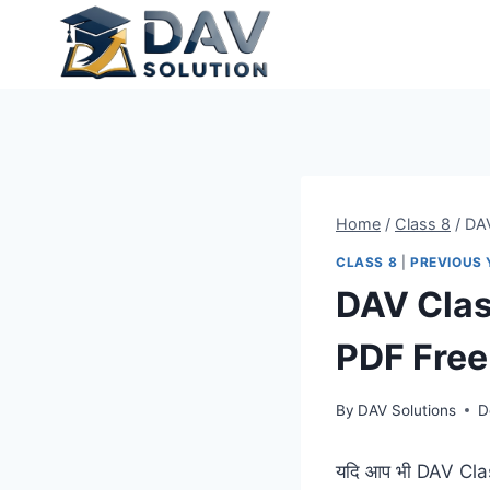
Skip
to
content
Home
/
Class 8
/
DAV
CLASS 8
|
PREVIOUS 
DAV Clas
PDF Fre
By
DAV Solutions
D
यदि आप भी DAV Clas