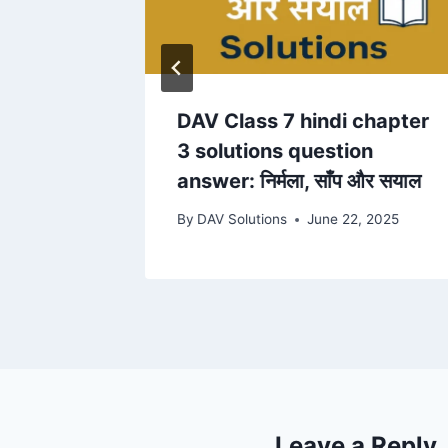
 2025
DAV Class 7 hindi chapter
3 solutions question
answer: निर्मला, साँप और सयाल
By
DAV Solutions
June 22, 2025
Leave a Reply